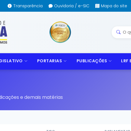
Transparência
Ouvidoria / e-SIC
Mapa do site
GISLATIVO
PORTARIAS
PUBLICAÇÕES
LRF
indicações e demais matérias