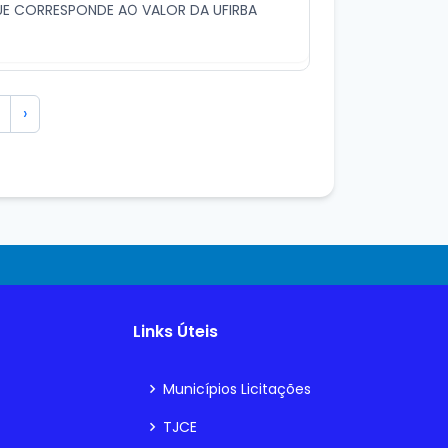
QUE CORRESPONDE AО VALOR DA UFIRBA
›
Links Úteis
Municípios Licitações
TJCE