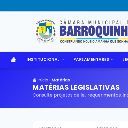
INSTITUCIONAL
PARLAMENTARES
LE
Início
Matérias
MATÉRIAS LEGISLATIVAS
Consulte projetos de lei, requerimentos, 