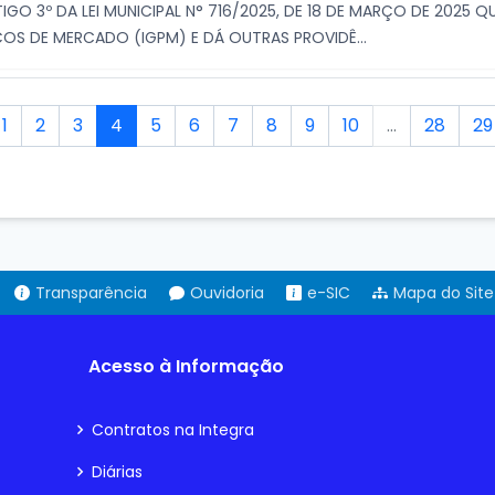
GO 3º DA LEI MUNICIPAL N° 716/2025, DE 18 DE MARÇO DE 2025 
ÇOS DE MERCADO (IGPM) E DÁ OUTRAS PROVIDÊ...
1
2
3
4
5
6
7
8
9
10
...
28
29
Transparência
Ouvidoria
e-SIC
Mapa do Site
Acesso à Informação
Contratos na Integra
Diárias