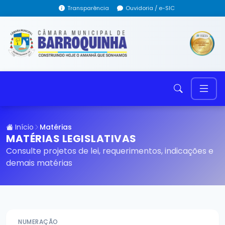
Transparência
Ouvidoria / e-SIC
Início
Matérias
MATÉRIAS LEGISLATIVAS
Consulte projetos de lei, requerimentos, indicações e
demais matérias
NUMERAÇÃO