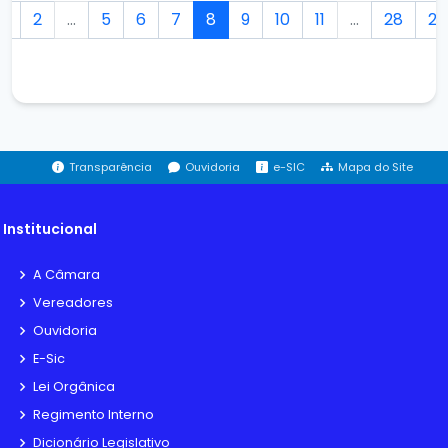
1
2
...
5
6
7
8
9
10
11
...
28
29
Transparência
Ouvidoria
e-SIC
Mapa do Site
Institucional
A Câmara
Vereadores
Ouvidoria
E-Sic
Lei Orgânica
Regimento Interno
Dicionário Legislativo