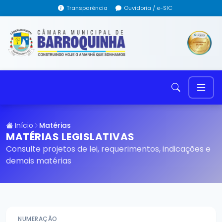
Transparência
Ouvidoria / e-SIC
Início
Matérias
MATÉRIAS LEGISLATIVAS
Consulte projetos de lei, requerimentos, indicações e
demais matérias
NUMERAÇÃO