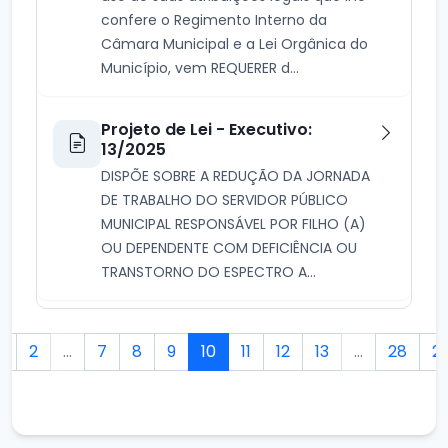
confere o Regimento Interno da
Câmara Municipal e a Lei Orgânica do
Município, vem REQUERER d...
Projeto de Lei - Executivo:
13/2025
DISPÕE SOBRE A REDUÇÃO DA JORNADA
DE TRABALHO DO SERVIDOR PÚBLICO
MUNICIPAL RESPONSÁVEL POR FILHO (A)
OU DEPENDENTE COM DEFICIÊNCIA OU
TRANSTORNO DO ESPECTRO A...
1
2
...
7
8
9
10
11
12
13
...
28
2