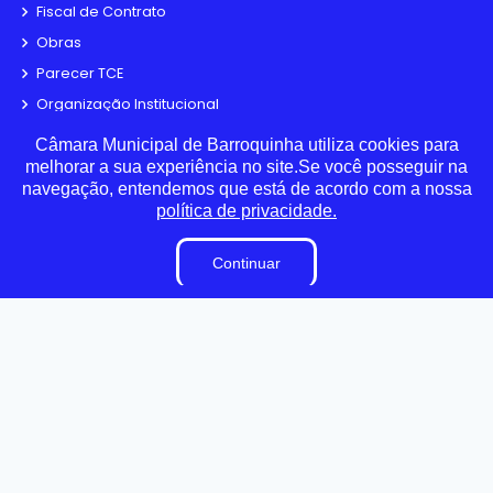
Fiscal de Contrato
Obras
Parecer TCE
Organização Institucional
Pesquisa de Satisfação
Câmara Municipal de Barroquinha utiliza cookies para
Processos Seletivos
melhorar a sua experiência no site.Se você posseguir na
navegação, entendemos que está de acordo com a nossa
Terceirizados
política de privacidade.
Plano Estratégico Institucional
Inidôneas
Continuar
Relatório de Gestão Municipal
Verbas Indenizatórias
Projetos de Leis e Atos Infralegais
LGPD
DADOS ABERTOS
Links Úteis