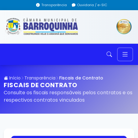
Transparência
Ouvidoria / e-SIC
Início
Transparência
Fiscais de Contrato
FISCAIS DE CONTRATO
Consulte os fiscais responsáveis pelos contratos e os
respectivos contratos vinculados