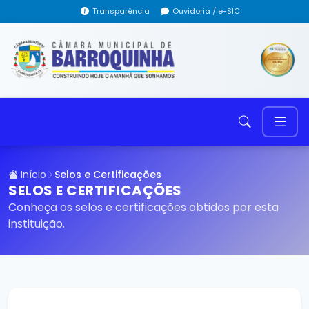
Transparência
Ouvidoria / e-SIC
Início
Selos e Certificações
SELOS E CERTIFICAÇÕES
Conheça os selos e certificações obtidos por esta
instituição.