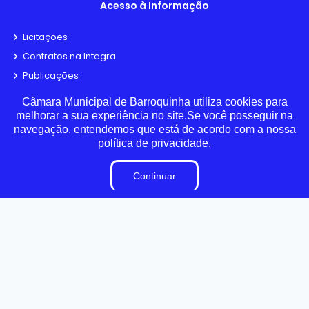
Acesso à Informação
Licitações
Contratos na Integra
Publicações
Diárias
Câmara Municipal de Barroquinha utiliza cookies para
Leis Municipais
melhorar a sua experiência no site.Se você posseguir na
navegação, entendemos que está de acordo com a nossa
Portarias
política de privacidade.
Ouvidoria
E-Sic
Continuar
Matérias
Detalhamento de Pessoal
Contracheque
Radar da Transparência
LAI
Estagiários
Perguntas e Respostas