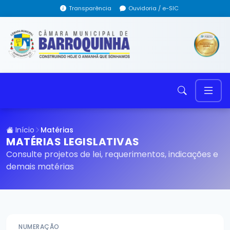
Transparência
Ouvidoria / e-SIC
Início
Matérias
MATÉRIAS LEGISLATIVAS
Consulte projetos de lei, requerimentos, indicações e
demais matérias
NUMERAÇÃO