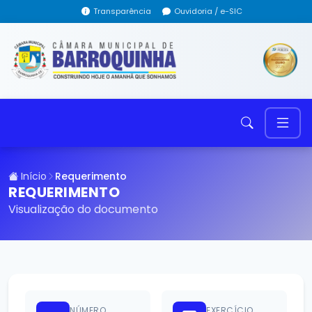
Transparência
Ouvidoria / e-SIC
Início
Requerimento
REQUERIMENTO
Visualização do documento
NÚMERO
EXERCÍCIO