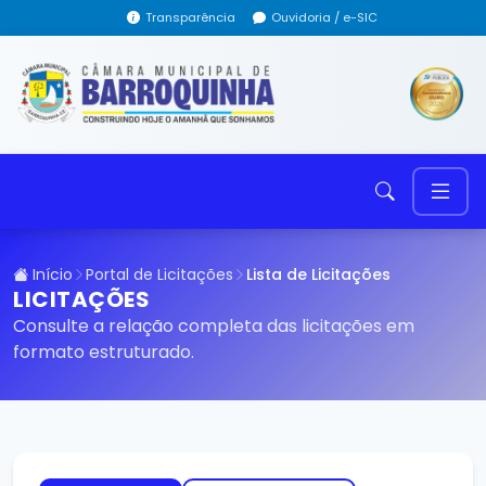
Transparência
Ouvidoria / e-SIC
Início
Portal de Licitações
Lista de Licitações
LICITAÇÕES
Consulte a relação completa das licitações em
formato estruturado.