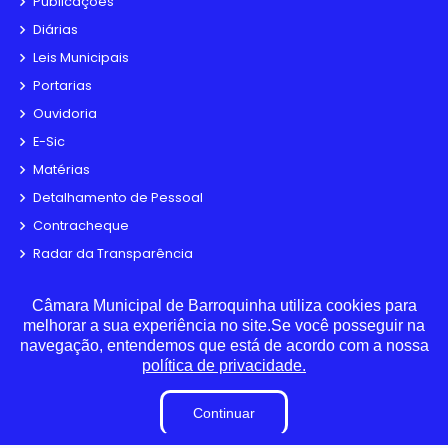
Publicações
Diárias
Leis Municipais
Portarias
Ouvidoria
E-Sic
Matérias
Detalhamento de Pessoal
Contracheque
Radar da Transparência
LAI
Câmara Municipal de Barroquinha utiliza cookies para
Estagiários
melhorar a sua experiência no site.Se você posseguir na
Perguntas e Respostas
navegação, entendemos que está de acordo com a nossa
Sigilo de Documentos
política de privacidade.
Tabela de Diárias
Continuar
Convênio