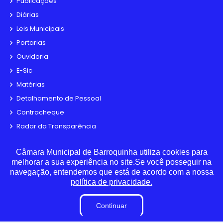
Publicações
Diárias
Leis Municipais
Portarias
Ouvidoria
E-Sic
Matérias
Detalhamento de Pessoal
Contracheque
Radar da Transparência
LAI
Câmara Municipal de Barroquinha utiliza cookies para
Estagiários
melhorar a sua experiência no site.Se você posseguir na
Perguntas e Respostas
navegação, entendemos que está de acordo com a nossa
Sigilo de Documentos
política de privacidade.
Tabela de Diárias
Continuar
Convênio