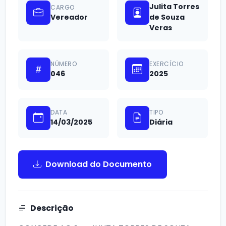
Julita Torres
CARGO
Vereador
de Souza
Veras
NÚMERO
EXERCÍCIO
046
2025
DATA
TIPO
14/03/2025
Diária
Download do Documento
Descrição