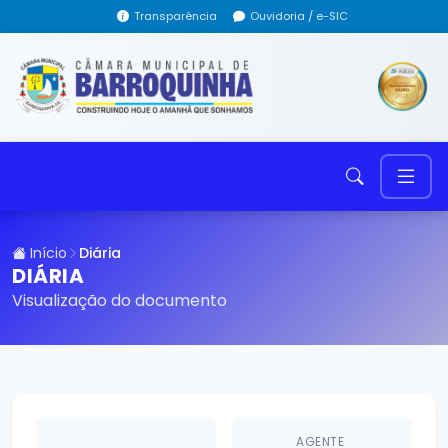
Transparência
Ouvidoria / e-SIC
Início
Diária
DIÁRIA
Visualização do documento
AGENTE