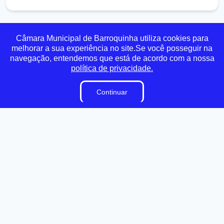
Câmara Municipal de Barroquinha utiliza cookies para
Transparência
Ouvidoria
e-SIC
Mapa do Site
melhorar a sua experiência no site.Se você posseguir na
navegação, entendemos que está de acordo com a nossa
política de privacidade.
Institucional
Continuar
A Câmara
Vereadores
Ouvidoria
E-Sic
Lei Orgânica
Regimento Interno
Dicionário Legislativo
Organização Institucional
Acesso à Informação