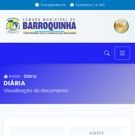
Transparência
Ouvidoria / e-SIC
Início
Diária
DIÁRIA
Visualização do documento
AGENTE