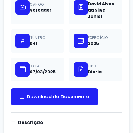
David Alves
CARGO
Vereador
da Silva
Júnior
NÚMERO
EXERCÍCIO
041
2025
DATA
TIPO
07/03/2025
Diária
Download do Documento
Descrição