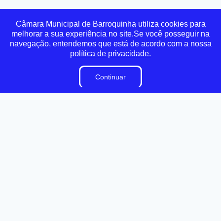
Transparência
Ouvidoria
e-SIC
Mapa do Site
Câmara Municipal de Barroquinha utiliza cookies para
melhorar a sua experiência no site.Se você posseguir na
navegação, entendemos que está de acordo com a nossa
Institucional
política de privacidade.
A Câmara
Continuar
Vereadores
Ouvidoria
E-Sic
Lei Orgânica
Regimento Interno
Dicionário Legislativo
Organização Institucional
Acesso à Informação
Licitações