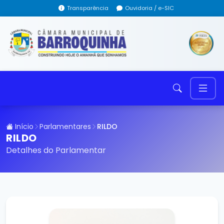
Transparência
Ouvidoria / e-SIC
Início
Parlamentares
RILDO
RILDO
Detalhes do Parlamentar