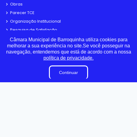
Obras
Parecer TCE
Organização Institucional
Pesquisa de Satisfação
Processos Seletivos
Câmara Municipal de Barroquinha utiliza cookies para
melhorar a sua experiência no site.Se você posseguir na
Terceirizados
navegação, entendemos que está de acordo com a nossa
Plano Estratégico Institucional
política de privacidade.
Inidôneas
Relatório de Gestão Municipal
Continuar
Verbas Indenizatórias
Projetos de Leis e Atos Infralegais
LGPD
DADOS ABERTOS
Links Úteis
Municípios Licitações