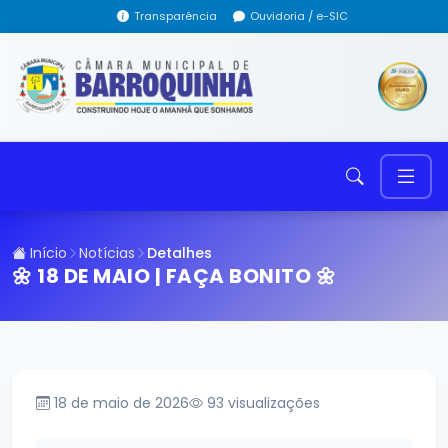
Transparência
Ouvidoria / e-SIC
Início
Notícias
Detalhes
🌼 18 DE MAIO | FAÇA BONITO 🌼
18 de maio de 2026
93
visualizações