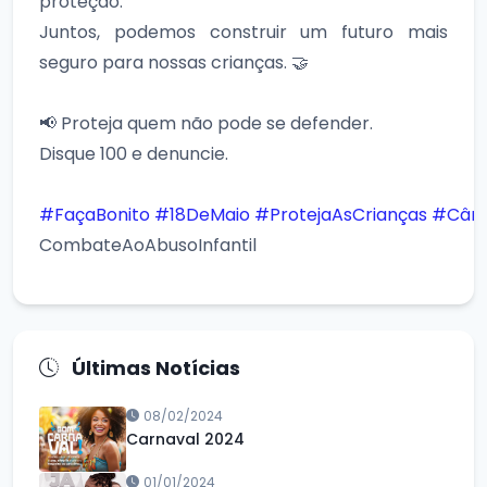
proteção.
Juntos, podemos construir um futuro mais
seguro para nossas crianças. 🤝
📢 Proteja quem não pode se defender.
Disque 100 e denuncie.
#FaçaBonito
#18DeMaio
#ProtejaAsCrianças
#Câma
CombateAoAbusoInfantil
Últimas Notícias
08/02/2024
Carnaval 2024
01/01/2024