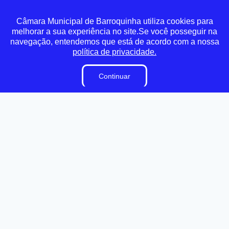
Pesquisa de Satisfação
Câmara Municipal de Barroquinha utiliza cookies para
Processos Seletivos
melhorar a sua experiência no site.Se você posseguir na
Terceirizados
navegação, entendemos que está de acordo com a nossa
política de privacidade.
Plano Estratégico Institucional
Inidôneas
Continuar
Relatório de Gestão Municipal
Verbas Indenizatórias
Projetos de Leis e Atos Infralegais
LGPD
DADOS ABERTOS
Links Úteis
Municípios Licitações
TJCE
Trabalho e Emprego
TRE