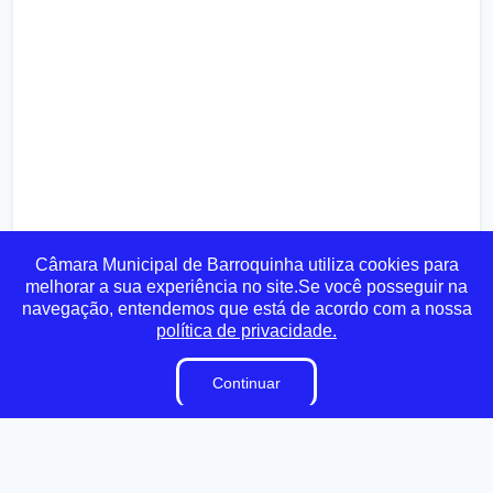
Câmara Municipal de Barroquinha utiliza cookies para
melhorar a sua experiência no site.Se você posseguir na
navegação, entendemos que está de acordo com a nossa
política de privacidade.
Transparência
Ouvidoria
e-SIC
Mapa do Site
Continuar
Institucional