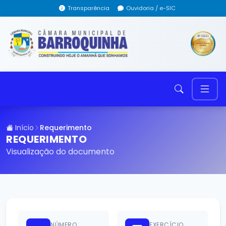
Transparência
Ouvidoria / e-SIC
Início
Requerimento
REQUERIMENTO
Visualização do documento
NÚMERO
EXERCÍCIO