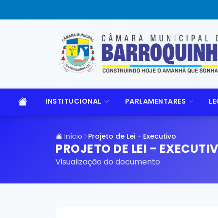
INSTITUCIONAL
PARLAMENTARES
LE
Início
Projeto de Lei - Executivo
PROJETO DE LEI - EXECUTI
Visualização do documento