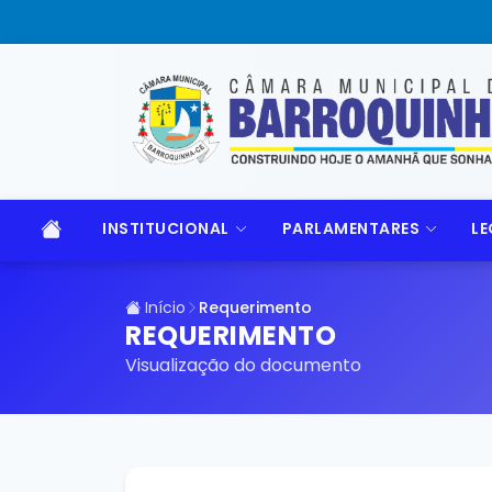
INSTITUCIONAL
PARLAMENTARES
LE
Início
Requerimento
REQUERIMENTO
Visualização do documento