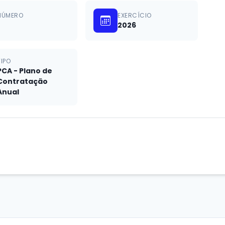
NÚMERO
EXERCÍCIO
2026
TIPO
PCA - Plano de
Contratação
Anual