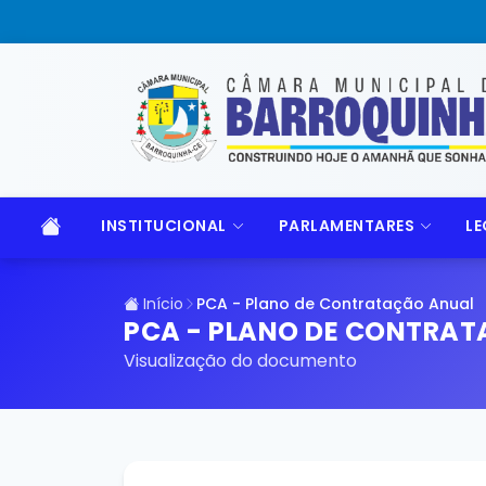
INSTITUCIONAL
PARLAMENTARES
LE
Início
PCA - Plano de Contratação Anual
PCA - PLANO DE CONTRA
Visualização do documento