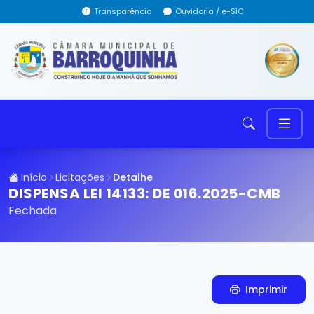
Transparência
Ouvidoria / e-SIC
Início
Licitações
Detalhe
DISPENSA LEI 14133: DE 016.2025-CMB
Fechada
Imprimir