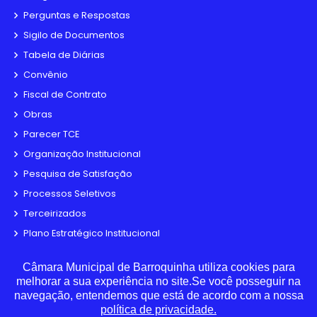
Perguntas e Respostas
Sigilo de Documentos
Tabela de Diárias
Convênio
Fiscal de Contrato
Obras
Parecer TCE
Organização Institucional
Pesquisa de Satisfação
Processos Seletivos
Terceirizados
Plano Estratégico Institucional
Inidôneas
Câmara Municipal de Barroquinha utiliza cookies para
Relatório de Gestão Municipal
melhorar a sua experiência no site.Se você posseguir na
Verbas Indenizatórias
navegação, entendemos que está de acordo com a nossa
política de privacidade.
Projetos de Leis e Atos Infralegais