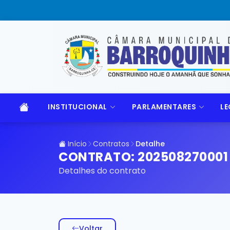
INSTITUCIONAL
PARLAMENTARES
LE
Início
Contratos
Detalhe
CONTRATO: 202508270001 
Detalhes do contrato
Voltar