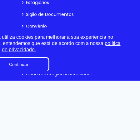
Estagiários
Sigilo de Documentos
Convênio
utiliza cookies para melhorar a sua experiência no
Obras
o, entendemos que está de acordo com a nossa
política
Organização Institucional
de privacidade.
Processos Seletivos
Continuar
Plano Estratégico Institucional
Relatório de Gestão Municipal
Projetos de Leis e Atos
Infralegais
DADOS ABERTOS
eservados.