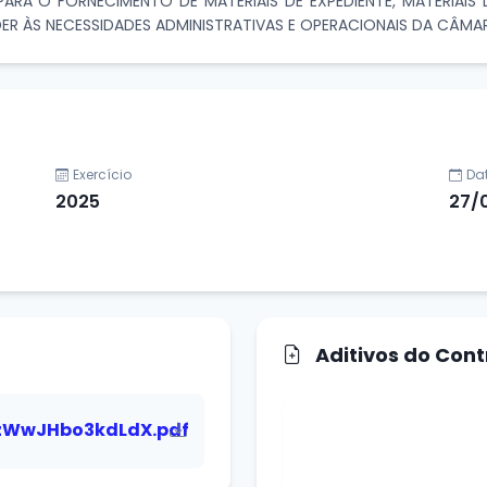
RA O FORNECIMENTO DE MATERIAIS DE EXPEDIENTE, MATERIAIS D
DER ÀS NECESSIDADES ADMINISTRATIVAS E OPERACIONAIS DA CÂMA
Exercício
Da
2025
27/
Aditivos do Cont
zWwJHbo3kdLdX.pdf