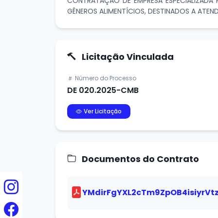
CONTRATAÇÃO DE EMPRESA ESPECIALIZADA PA
GÊNEROS ALIMENTÍCIOS, DESTINADOS A ATEN
Licitação Vinculada
Número do Processo
DE 020.2025-CMB
Ver Licitação
Documentos do Contrato
YMdirFgYXL2cTm9ZpOB4isiyrVt