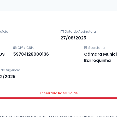
rcício
Data de Assinatura
5
27/08/2025
CPF / CNPJ
Secretaria
OS
59784128000136
Câmara Munici
Barroquinha
 da Vigência
02/2025
Encerrado há 530 dias