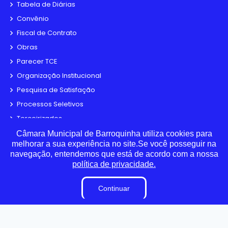
Tabela de Diárias
Convênio
Fiscal de Contrato
Obras
Parecer TCE
Organização Institucional
Pesquisa de Satisfação
Processos Seletivos
Terceirizados
Plano Estratégico Institucional
Câmara Municipal de Barroquinha utiliza cookies para
melhorar a sua experiência no site.Se você posseguir na
Inidôneas
navegação, entendemos que está de acordo com a nossa
Relatório de Gestão Municipal
política de privacidade.
Verbas Indenizatórias
Continuar
Projetos de Leis e Atos Infralegais
LGPD
DADOS ABERTOS