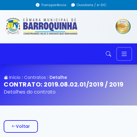
Transparência
Ouvidoria / e-SIC
Início
Contratos
Detalhe
CONTRATO: 2019.08.02.01/2019 / 2019
Detalhes do contrato
Voltar